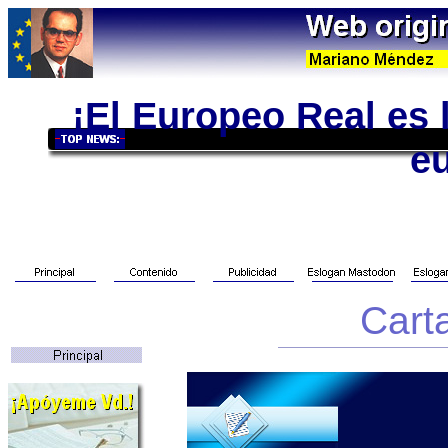
¡El Europeo Real es 
e
Carta