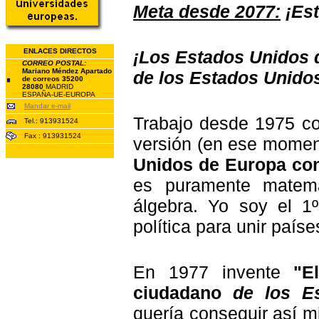
Meta desde 2077:
¡Est
ENLACES DIRECTOS
¡Los Estados Unidos 
CORREO POSTAL:
Mariano Méndez Apartado
de los Estados Unido
de correos 35200
28080
MADRID
ESPAÑA-UE-EUROPA
Mandar e-mail
Trabajo desde 1975 co
Tel.: 913931524
Fax : 913931524
versión (en ese momen
Unidos de Europa con
es puramente matemá
álgebra. Yo
soy el 1
política para unir país
En 1977 invente
"E
ciudadano
de los E
quería conseguir así 