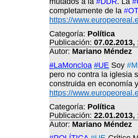
mutados a la
#DDR
. La
#
completamente de la
#O
https://www.europeoreal.
Categoría:
Política
Publicación:
07.02.2013,
Autor:
Mariano Méndez
#
LaMoncloa
#
UE
Soy
#M
pero no contra la iglesia
construida en economía 
https://www.europeoreal
Categoría:
Política
Publicación:
22.01.2013,
Autor:
Mariano Méndez
#POLÍTICA
#UE
-Crítico