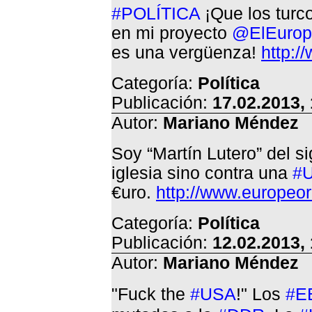
#POLÍTICA
¡Que los turc
en mi proyecto
@ElEurop
es una vergüenza!
http:/
Categoría:
Política
Publicación:
17.02.2013,
Autor:
Mariano Méndez
Soy “Martín Lutero” del si
iglesia sino contra una
#
€uro.
http://www.europeo
Categoría:
Política
Publicación:
12.02.2013,
Autor:
Mariano Méndez
"Fuck the
#USA
!"
Los
#E