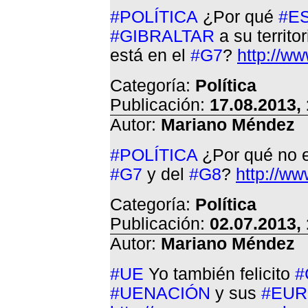
#POLÍTICA
¿Por qué
#E
#GIBRALTAR
a su territo
está en el
#G7
?
http://w
Categoría:
Política
Publicación:
17.08.2013,
Autor:
Mariano Méndez
#POLÍTICA
¿Por qué no 
#G7
y del
#G8
?
http://w
Categoría:
Política
Publicación:
02.07.2013,
Autor:
Mariano Méndez
#UE
Yo también felicito
#
#UENACIÓN
y sus
#EU