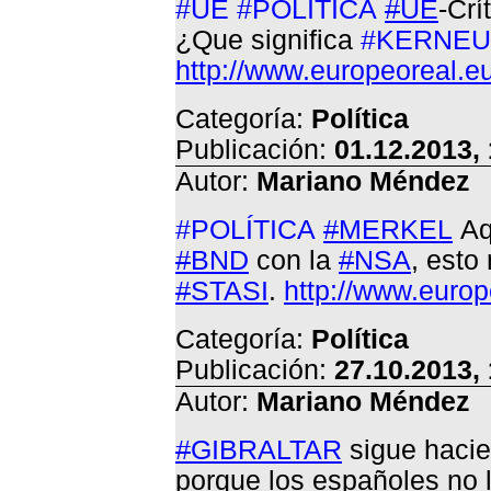
#UE
#POLÍTICA
#
UE
-Crí
¿Que significa
#KERNEU
http://www.europeoreal.eu
Categoría:
Política
Publicación:
01.12.2013,
Autor:
Mariano Méndez
#POLÍTICA
#
MERKEL
Aq
#
BND
con la
#
NSA
, esto
#
STASI
.
http://www.europ
Categoría:
Política
Publicación:
27.10.2013,
Autor:
Mariano Méndez
#
GIBRALTAR
sigue hacie
porque los españoles no 