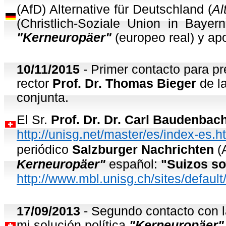
(AfD) Alternative für Deutschland (
Al
(Christlich-Soziale Union in Baye
"Kerneuropäer"
(europeo real) y ap
10/11/2015
- Primer contacto para pr
rector
Prof. Dr. Thomas Bieger
de la
conjunta.
El Sr.
Prof. Dr. Dr. Carl Baudenbac
http://unisg.net/master/es/index
periódico
Salzburger Nachrichten
(
Kerneuropäer"
español:
"Suizos so
http://www.mbl.unisg.ch/sites/defau
17/09/2013
- Segundo contacto con l
mi solución política
"Kerneuropäer"