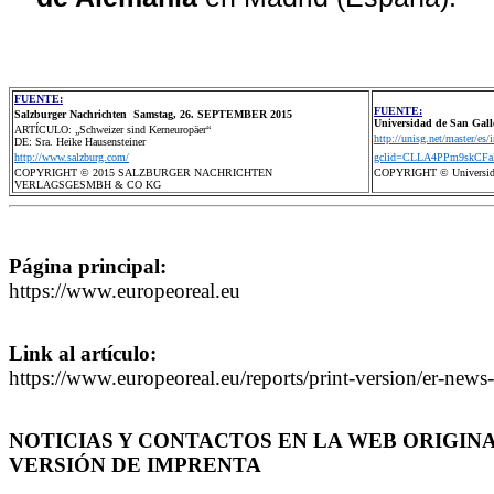
FUENTE:
FUENTE:
Salzburger Nachrichten Samstag, 26.
SEPTEMBER 2015
Universidad de San Gall
ARTÍCULO: „Schweizer sind Kerneuropäer“
http://unisg.net/master/es/
DE: Sra. Heike Hausensteiner
http://www.salzburg.com/
gclid=CLLA4PPm9skCF
COPYRIGHT © 2015 SALZBURGER NACHRICHTEN
COPYRIGHT ©
Universid
VERLAGSGESMBH & CO KG
Página principal:
https://www.europeoreal.eu
Link al artículo:
https://www.europeoreal.eu/reports/print-version/er-news
NOTICIAS Y CONTACTOS EN LA WEB ORIGINA
VERSIÓN DE IMPRENTA