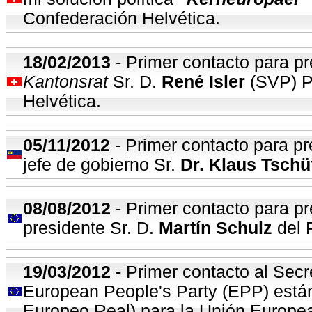
Confederación Helvética.
18/02/2013
- Primer contacto para pr
Kantonsrat
Sr. D.
René Isler
(SVP) Pa
Helvética.
05
/11/2012
- Primer contacto para pr
jefe de gobierno Sr.
Dr. Klaus Tschü
08
/08/2012
- Primer contacto para pr
presidente Sr. D.
Martín Schulz
del 
19
/03/2012
- Primer contacto al Sec
European People's Party (EPP) están
Europeo Real) para la Unión Europe