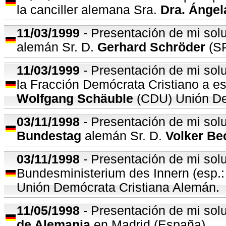
la canciller alemana Sra.
Dra. Ángel
11/03/1999
- Presentación de mi solu
alemán Sr. D.
Gerhard Schröder
(SP
11/03/1999
- Presentación de mi solu
la Fracción Demócrata Cristiano a esa
Wolfgang Schäuble
(CDU) Unión De
03
/11/1998
- Presentación de mi solu
Bundestag
alemán Sr. D.
Volker Be
03
/11/1998
- Presentación de mi solu
Bundesministerium des Innern (esp.: M
Unión Demócrata Cristiana Alemán.
11/05/1998
- Presentación de mi solu
de Alemania
en Madrid (España).