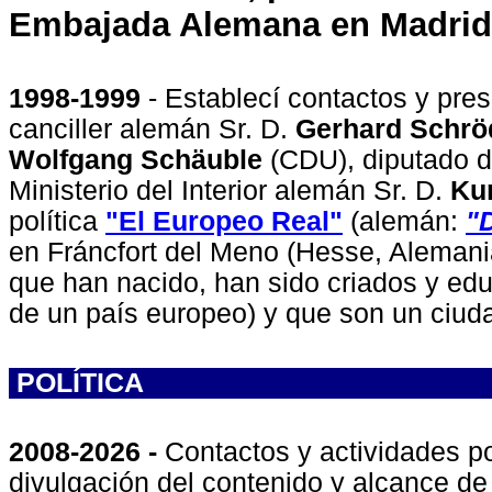
Embajada Alemana en Madrid
1998-1999
- Establecí contactos y pre
canciller alemán Sr. D.
Gerhard Schrö
Wolfgang Schäuble
(CDU), diputado
d
Ministerio del Interior alemán Sr. D.
Ku
política
"
El Europeo Real
"
(alemán:
"
en Fráncfort del Meno (Hesse, Alemani
que han nacido, han sido criados y ed
de un país europeo) y que son un ciuda
POLÍTICA
2008-2026 -
Contactos y actividades p
divulgación del contenido y alcance d