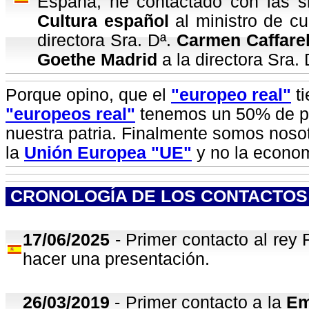
España, he contactado con las sig
Cultura español
al ministro de cu
directora Sra. Dª.
Carmen Caffare
Goethe Madrid
a la directora Sra. 
Porque opino, que el
"e
uropeo
r
eal
"
ti
"e
uropeo
s
r
eal
"
tenemos un 50% de pun
nuestra patria. Finalmente somos noso
la
Unión Europea
"
UE
"
y no la econom
CRONOLOGÍA DE LOS CONTACTOS
17
/06/2025
- Primer contacto al rey 
hacer una presentación.
26/03/2019
- Primer contacto a la
Em